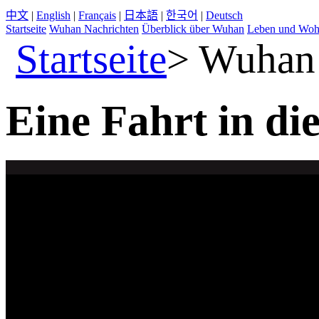
中文
|
English
|
Français
|
日本語
|
한국어
|
Deutsch
Startseite
Wuhan Nachrichten
Überblick über Wuhan
Leben und Wo
Startseite
>
Wuhan 
Eine Fahrt in d