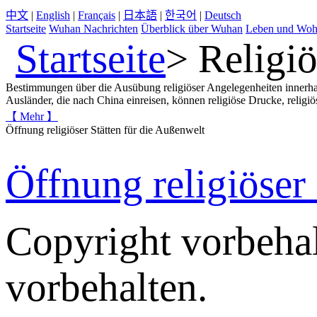
中文
|
English
|
Français
|
日本語
|
한국어
|
Deutsch
Startseite
Wuhan Nachrichten
Überblick über Wuhan
Leben und Wo
Startseite
>
Religiö
Bestimmungen über die Ausübung religiöser Angelegenheiten innerh
Ausländer, die nach China einreisen, können religiöse Drucke, religiös
【 Mehr 】
Öffnung religiöser Stätten für die Außenwelt
Öffnung religiöser
Copyright vorbehal
vorbehalten.