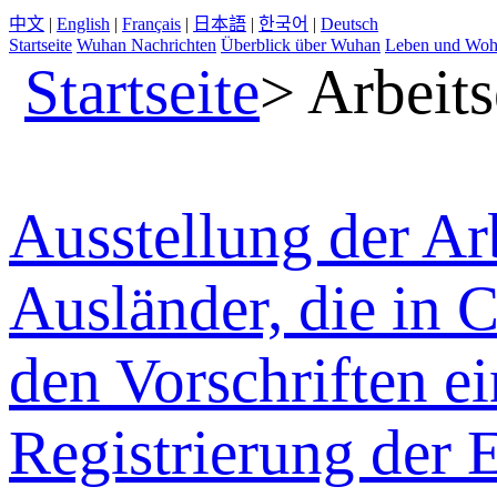
中文
|
English
|
Français
|
日本語
|
한국어
|
Deutsch
Startseite
Wuhan Nachrichten
Überblick über Wuhan
Leben und Wo
Startseite
>
Arbeits
Ausstellung der Ar
Ausländer, die in C
den Vorschriften ei
Registrierung der 