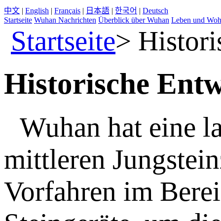
中文
|
English
|
Français
|
日本語
|
한국어
|
Deutsch
Startseite
Wuhan Nachrichten
Überblick über Wuhan
Leben und Wo
Startseite
>
Histori
Historische Ent
Wuhan hat eine la
mittleren Jungstein
Vorfahren im Bere