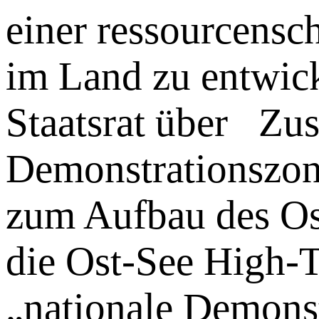
einer ressourcensc
im Land zu entwic
Staatsrat über Zu
Demonstrationszon
zum Aufbau des Ost
die Ost-See High-T
„nationale Demonst