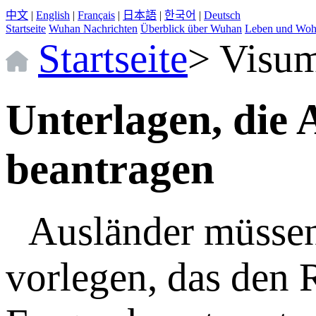
中文
|
English
|
Français
|
日本語
|
한국어
|
Deutsch
Startseite
Wuhan Nachrichten
Überblick über Wuhan
Leben und Wo
Startseite
>
Visu
Unterlagen, die 
beantragen
Ausländer müssen
vorlegen, das den 