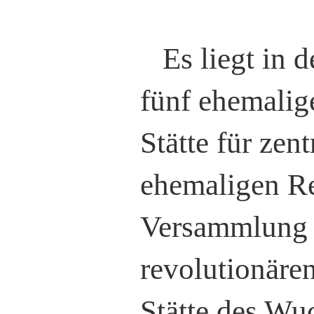
Es liegt in 
fünf ehemalig
Stätte für ze
ehemaligen Re
Versammlung d
revolutionäre
Stätte des Wu