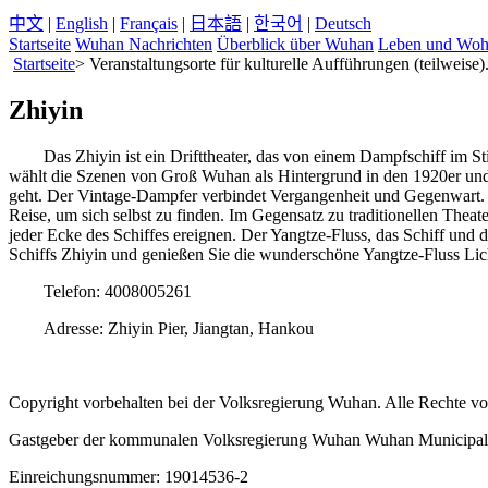
中文
|
English
|
Français
|
日本語
|
한국어
|
Deutsch
Startseite
Wuhan Nachrichten
Überblick über Wuhan
Leben und Wo
Startseite
>
Veranstaltungsorte für kulturelle Aufführungen (teilweise)
Zhiyin
Das Zhiyin ist ein Drifttheater, das von einem Dampfschiff im 
wählt die Szenen von Groß Wuhan als Hintergrund in den 1920er und 
geht. Der Vintage-Dampfer verbindet Vergangenheit und Gegenwart. Se
Reise, um sich selbst zu finden. Im Gegensatz zu traditionellen Thea
jeder Ecke des Schiffes ereignen. Der Yangtze-Fluss, das Schiff un
Schiffs Zhiyin und genießen Sie die wunderschöne Yangtze-Fluss Lic
Telefon: 4008005261
Adresse: Zhiyin Pier, Jiangtan, Hankou
Copyright vorbehalten bei der Volksregierung Wuhan. Alle Rechte vo
Gastgeber der kommunalen Volksregierung Wuhan Wuhan Municipal 
Einreichungsnummer: 19014536-2