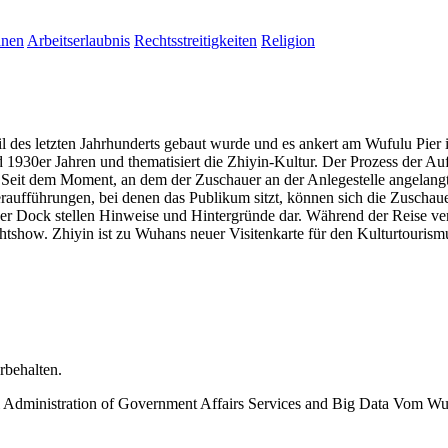
hnen
Arbeitserlaubnis
Rechtsstreitigkeiten
Religion
.
Stil des letzten Jahrhunderts gebaut wurde und es ankert am Wufulu Pie
1930er Jahren und thematisiert die Zhiyin-Kultur. Der Prozess der A
it dem Moment, an dem der Zuschauer an der Anlegestelle angelangt ist
teraufführungen, bei denen das Publikum sitzt, können sich die Zuschaue
d der Dock stellen Hinweise und Hintergründe dar. Während der Reise v
htshow. Zhiyin ist zu Wuhans neuer Visitenkarte für den Kulturtouris
rbehalten.
Administration of Government Affairs Services and Big Data Vom W