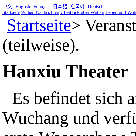
中文
|
English
|
Français
|
日本語
|
한국어
|
Deutsch
Startseite
Wuhan Nachrichten
Überblick über Wuhan
Leben und Wo
Startseite
>
Veranst
(teilweise).
Hanxiu Theater
Es befindet sich 
Wuchang und verfüg