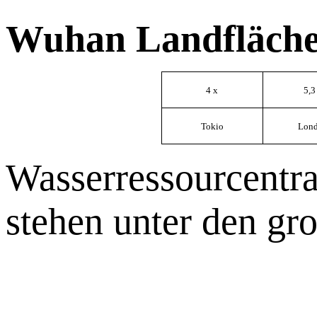
Wuhan Landfläche
4 x
5,3
Tokio
Lon
Wasserressourcentr
stehen unter den gro