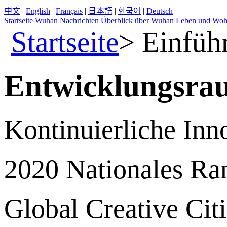
中文
|
English
|
Français
|
日本語
|
한국어
|
Deutsch
Startseite
Wuhan Nachrichten
Überblick über Wuhan
Leben und Wo
Startseite
>
Einführ
Entwicklungsra
Kontinuierliche Inno
2020 Nationales Ran
Global Creative Cit